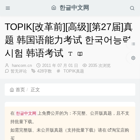
한글中文网
TOPIK[改革前][高级][第27届]真
题 韩国语能力考试 한국어능력
시험 韩语考试
博
发
hancom.cn
2011 年 07 月 01 日
2035 次浏览
主：
布
分
暂无评论
428字数
TOPIK真题
时
类：
间：
首页
正文
在
上免费公开的为：不完整、公开版真题，且不支
한글中文网
持批量下载。
如需完整版、未公开版真题（支持批量下载）请在
淘宝店购
买