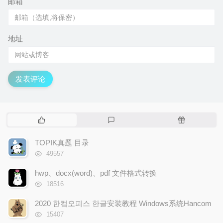
邮箱
地址
发表评论
热
最
随
门
新
机
文
评
文
TOPIK真题 目录
章
论
章
浏
49557
览
次
hwp、docx(word)、pdf 文件格式转换
数:
浏
18516
览
次
2020 한컴오피스 한글安装教程 Windows系统Hancom
数:
浏
15407
览