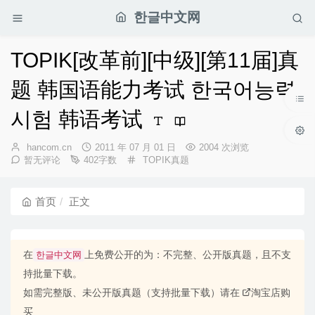
한글中文网
TOPIK[改革前][中级][第11届]真
题 韩国语能力考试 한국어능력
시험 韩语考试
博
发
hancom.cn
2011 年 07 月 01 日
2004 次浏览
主：
布
分
暂无评论
402字数
TOPIK真题
时
类：
间：
首页
正文
在
上免费公开的为：不完整、公开版真题，且不支
한글中文网
持批量下载。
如需完整版、未公开版真题（支持批量下载）请在
淘宝店购
买