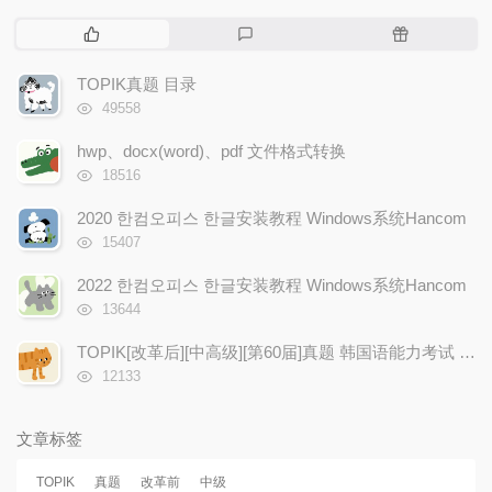
热
最
随
门
新
机
文
评
文
TOPIK真题 目录
章
论
章
浏
49558
览
次
hwp、docx(word)、pdf 文件格式转换
数:
浏
18516
览
次
2020 한컴오피스 한글安装教程 Windows系统Hancom
数:
浏
15407
览
次
2022 한컴오피스 한글安装教程 Windows系统Hancom
数:
浏
13644
览
次
TOPIK[改革后][中高级][第60届]真题 韩国语能力考试 한국어능력시험 韩语考试(2018年10月21日)
数:
浏
12133
览
次
数:
文章标签
TOPIK
真题
改革前
中级